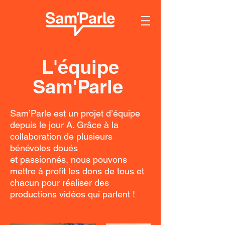
L'équipe
Sam'Parle
Sam’Parle est un projet d’équipe
depuis le jour A. Grâce à la
collaboration de plusieurs
bénévoles doués
et passionnés, nous pouvons
mettre à profit les dons de tous et
chacun pour réaliser des
productions vidéos qui parlent !