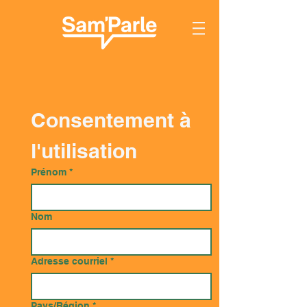
Consentement à 
l'utilisation
Prénom
*
Nom
Adresse courriel
*
Adresse multiligne
Pays/Région
*