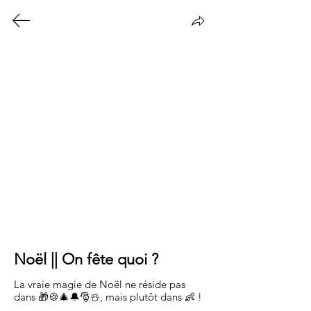
Politique de confidentialité
© Sam'Parle 2025
Noël || On fête quoi ?
La vraie magie de Noël ne réside pas 
dans 🎁🍪🎄🔔🎅☃️, mais plutôt dans 👶 !
